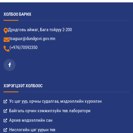
ХОЛБОО БАРИХ
Дундговь аймаг, Бага тойруу 2-200
tsaguur@dundgovi.gov.mn
(+976)70592350
ХЭРЭГЦЭЭТ ХОЛБООС
Ус цаг уур, орчны судалгаа, мэдээллийн хүрээлэн
Байгаль орчин хэмжилзүйн төв лаборатори
Архив мэдээллийн сан
Нислэгийн цаг уурын төв