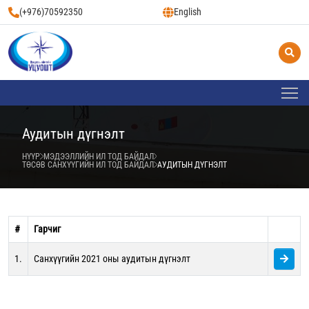
(+976)70592350
English
Аудитын дүгнэлт
НҮҮР
МЭДЭЭЛЛИЙН ИЛ ТОД БАЙДАЛ
ТӨСӨВ САНХҮҮГИЙН ИЛ ТОД БАЙДАЛ
АУДИТЫН ДҮГНЭЛТ
#
Гарчиг
1.
Санхүүгийн 2021 оны аудитын дүгнэлт