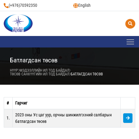
(+976)70592350
English
Батлагдсан төсөв
НҮҮР
МЭДЭЭЛЛИЙН ИЛ ТОД БАЙДАЛ
ТӨСӨВ САНХҮҮГИЙН ИЛ ТОД БАЙДАЛ
БАТЛАГДСАН ТӨСӨВ
#
Гарчиг
2023 оны Ус цаг уур, орчны шинжилгээний салбарын
1.
батлагдсан төсөв