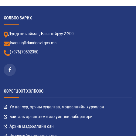
ХОЛБОО БАРИХ
Дундговь аймаг, Бага тойруу 2-200
tsaguur@dundgovi.gov.mn
(+976)70592350
ХЭРЭГЦЭЭТ ХОЛБООС
Ус цаг уур, орчны судалгаа, мэдээллийн хүрээлэн
Байгаль орчин хэмжилзүйн төв лаборатори
Архив мэдээллийн сан