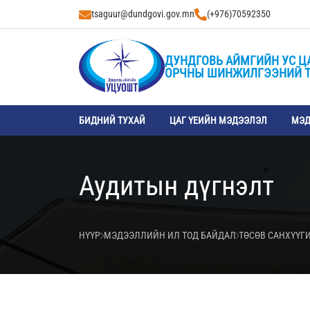
tsaguur@dundgovi.gov.mn
(+976)70592350
ДУНДГОВЬ АЙМГИЙН УС Ц
ОРЧНЫ ШИНЖИЛГЭЭНИЙ 
БИДНИЙ ТУХАЙ
ЦАГ ҮЕИЙН МЭДЭЭЛЭЛ
МЭД
Аудитын дүгнэлт
НҮҮР
МЭДЭЭЛЛИЙН ИЛ ТОД БАЙДАЛ
ТӨСӨВ САНХҮҮГ