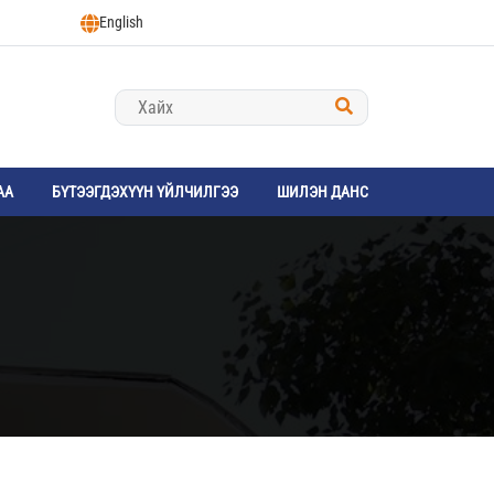
English
АА
БҮТЭЭГДЭХҮҮН ҮЙЛЧИЛГЭЭ
ШИЛЭН ДАНС