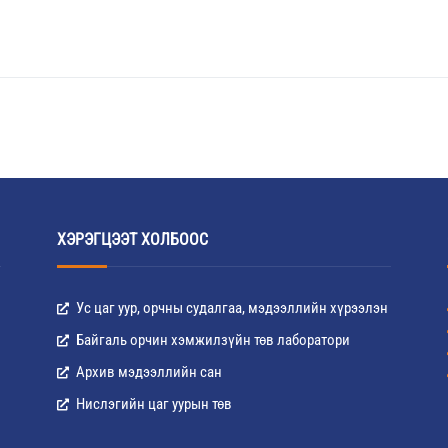
ХЭРЭГЦЭЭТ ХОЛБООС
Ус цаг уур, орчны судалгаа, мэдээллийн хүрээлэн
Байгаль орчин хэмжилзүйн төв лаборатори
Архив мэдээллийн сан
Нислэгийн цаг уурын төв