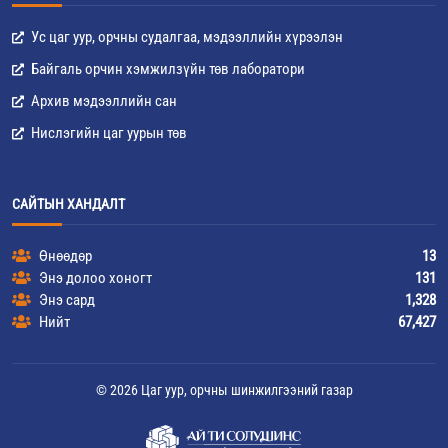
Ус цаг уур, орчны судалгаа, мэдээллийн хүрээлэн
Байгаль орчин хэмжилзүйн төв лаборатори
Архив мэдээллийн сан
Нислэгийн цаг уурын төв
САЙТЫН ХАНДАЛТ
Өнөөдөр
13
Энэ долоо хоногт
131
Энэ сард
1,328
Нийт
67,427
© 2026 Цаг уур, орчны шинжилгээний газар