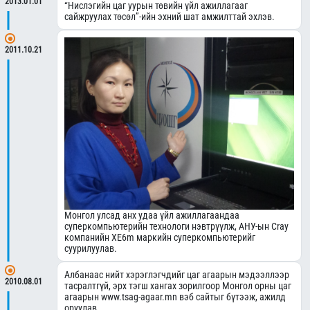
2013.01.01
“Нислэгийн цаг уурын төвийн үйл ажиллагааг
сайжруулах төсөл”-ийн эхний шат амжилттай эхлэв.
2011.10.21
Монгол улсад анх удаа үйл ажиллагаандаа
суперкомпьютерийн технологи нэвтрүүлж, АНУ-ын Cray
компанийн XE6m маркийн суперкомпьютерийг
суурилуулав.
Албанаас нийт хэрэглэгчдийг цаг агаарын мэдээллээр
2010.08.01
тасралтгүй, эрх тэгш хангах зорилгоор Монгол орны цаг
агаарын www.tsag-agaar.mn вэб сайтыг бүтээж, ажилд
оруулав.