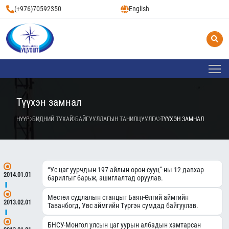
(+976)70592350
English
Түүхэн замнал
НҮҮР
БИДНИЙ ТУХАЙ
БАЙГУУЛЛАГЫН ТАНИЛЦУУЛГА
ТҮҮХЭН ЗАМНАЛ
“Ус цаг уурчдын 197 айлын орон сууц”-ны 12 давхар
2014.01.01
барилгыг барьж, ашиглалтад оруулав.
Мөстөл судлалын станцыг Баян-Өлгий аймгийн
2013.02.01
Таванбогд, Увс аймгийн Түргэн сумдад байгуулав.
БНСУ-Монгол улсын цаг уурын албадын хамтарсан