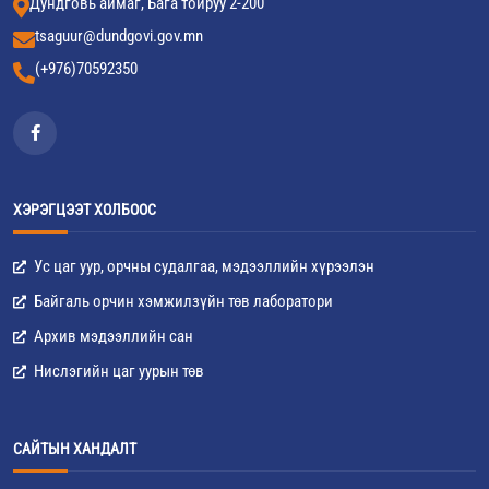
Дундговь аймаг, Бага тойруу 2-200
tsaguur@dundgovi.gov.mn
(+976)70592350
ХЭРЭГЦЭЭТ ХОЛБООС
Ус цаг уур, орчны судалгаа, мэдээллийн хүрээлэн
Байгаль орчин хэмжилзүйн төв лаборатори
Архив мэдээллийн сан
Нислэгийн цаг уурын төв
САЙТЫН ХАНДАЛТ