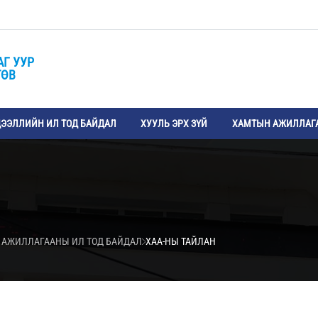
АГ УУР
ТӨВ
ЭЭЛЛИЙН ИЛ ТОД БАЙДАЛ
ХУУЛЬ ЭРХ ЗҮЙ
ХАМТЫН АЖИЛЛАГ
 АЖИЛЛАГААНЫ ИЛ ТОД БАЙДАЛ
ХАА-НЫ ТАЙЛАН