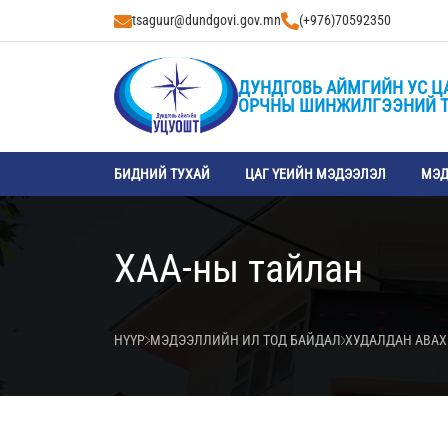
tsaguur@dundgovi.gov.mn
(+976)70592350
ДУНДГОВЬ АЙМГИЙН УС Ц
ОРЧНЫ ШИНЖИЛГЭЭНИЙ 
БИДНИЙ ТУХАЙ
ЦАГ ҮЕИЙН МЭДЭЭЛЭЛ
МЭД
ХАА-ны тайлан
НҮҮР
МЭДЭЭЛЛИЙН ИЛ ТОД БАЙДАЛ
ХУДАЛДАН АВАХ