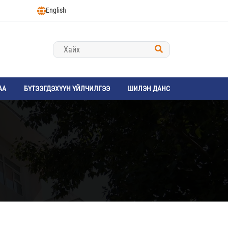
English
АА
БҮТЭЭГДЭХҮҮН ҮЙЛЧИЛГЭЭ
ШИЛЭН ДАНС