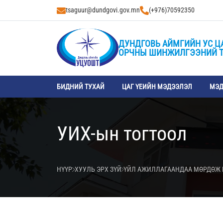
tsaguur@dundgovi.gov.mn
(+976)70592350
ДУНДГОВЬ АЙМГИЙН УС Ц
ОРЧНЫ ШИНЖИЛГЭЭНИЙ 
БИДНИЙ ТУХАЙ
ЦАГ ҮЕИЙН МЭДЭЭЛЭЛ
МЭД
УИХ-ын тогтоол
НҮҮР
ХУУЛЬ ЭРХ ЗҮЙ
ҮЙЛ АЖИЛЛАГААНДАА МӨРДӨЖ 