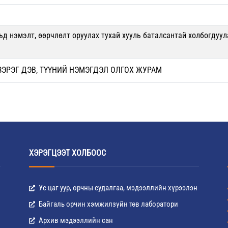
ьд нэмэлт, өөрчлөлт оруулах тухай хууль баталсантай холбогдуул
ЭРЭГ ДЭВ, ТҮҮНИЙ НЭМЭГДЭЛ ОЛГОХ ЖУРАМ
ХЭРЭГЦЭЭТ ХОЛБООС
Ус цаг уур, орчны судалгаа, мэдээллийн хүрээлэн
Байгаль орчин хэмжилзүйн төв лаборатори
Архив мэдээллийн сан