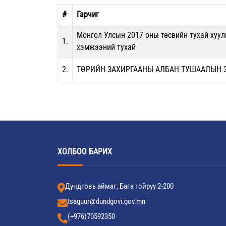
#
Гарчиг
Монгол Улсын 2017 оны төсвийн тухай хуул
1.
хэмжээний тухай
2.
ТӨРИЙН ЗАХИРГААНЫ АЛБАН ТУШААЛЫН З
ХОЛБОО БАРИХ
Дундговь аймаг, Бага тойруу 2-200
tsaguur@dundgovi.gov.mn
(+976)70592350