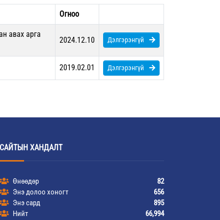
Огноо
ан авах арга
2024.12.10
Дэлгэрэнгүй
2019.02.01
Дэлгэрэнгүй
САЙТЫН ХАНДАЛТ
Өнөөдөр
82
Энэ долоо хоногт
656
Энэ сард
895
Нийт
66,994