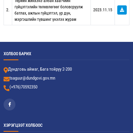
Төрийн жинхэнэ албан хаагчийн
гүйцэтгэлийн төлөвлөгөөг боловсруулж
2.
2023.11.15
батлах, ажлын гүйцэтгэл, үр дүн,
мэргэшлийн түвшинг үнэлэх журам
ХОЛБОО БАРИХ
Дундговь аймаг, Бага тойруу 2-200
tsaguur@dundgovi.gov.mn
(+976)70592350
ХЭРЭГЦЭЭТ ХОЛБООС