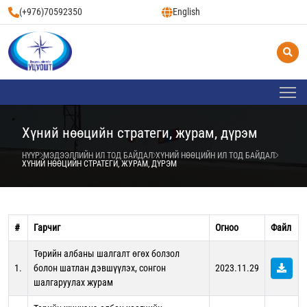
(+976)70592350
English
Хүний нөөцийн стратеги, журам, дүрэм
НҮҮР
МЭДЭЭЛЛИЙН ИЛ ТОД БАЙДАЛ
ХҮНИЙ НӨӨЦИЙН ИЛ ТОД БАЙДАЛ
ХҮНИЙ НӨӨЦИЙН СТРАТЕГИ, ЖУРАМ, ДҮРЭМ
#
Гарчиг
Огноо
Файл
Төрийн албаны шалгалт өгөх болзол
1.
болон шатлан дэвшүүлэх, сонгон
2023.11.29
шалгаруулах журам