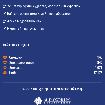
Ус цаг уур, орчны судалгаа, мэдээллийн хүрээлэн
Байгаль орчин хэмжилзүйн төв лаборатори
Архив мэдээллийн сан
Нислэгийн цаг уурын төв
САЙТЫН ХАНДАЛТ
Өнөөдөр
145
Энэ долоо хоногт
840
Энэ сард
1,079
Нийт
67,178
© 2026 Цаг уур, орчны шинжилгээний газар