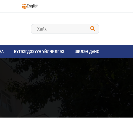
English
АА
БҮТЭЭГДЭХҮҮН ҮЙЛЧИЛГЭЭ
ШИЛЭН ДАНС