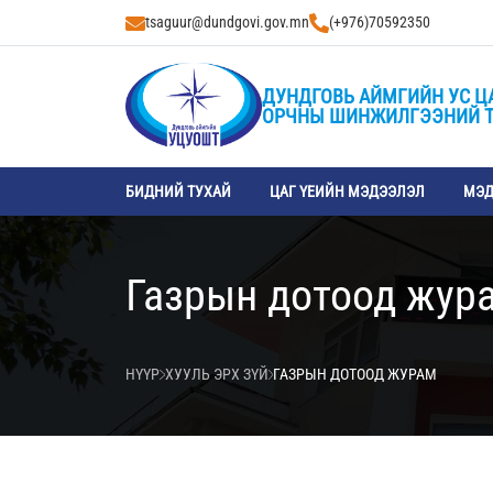
tsaguur@dundgovi.gov.mn
(+976)70592350
ДУНДГОВЬ АЙМГИЙН УС Ц
ОРЧНЫ ШИНЖИЛГЭЭНИЙ 
БИДНИЙ ТУХАЙ
ЦАГ ҮЕИЙН МЭДЭЭЛЭЛ
МЭД
Газрын дотоод жур
НҮҮР
ХУУЛЬ ЭРХ ЗҮЙ
ГАЗРЫН ДОТООД ЖУРАМ