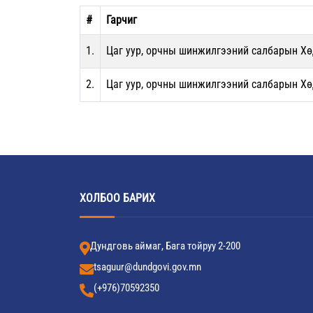
#
Гарчиг
1.
Цаг уур, орчны шинжилгээний салбарын Хө
2.
Цаг уур, орчны шинжилгээний салбарын Хө
ХОЛБОО БАРИХ
Дундговь аймаг, Бага тойруу 2-200
tsaguur@dundgovi.gov.mn
(+976)70592350