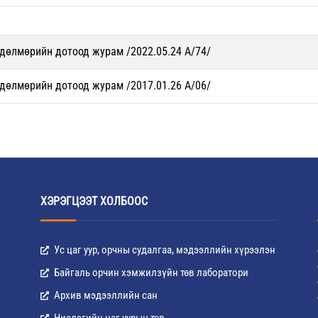
дөлмөрийн дотоод журам /2022.05.24 A/74/
дөлмөрийн дотоод журам /2017.01.26 A/06/
ХЭРЭГЦЭЭТ ХОЛБООС
Ус цаг уур, орчны судалгаа, мэдээллийн хүрээлэн
Байгаль орчин хэмжилзүйн төв лаборатори
Архив мэдээллийн сан