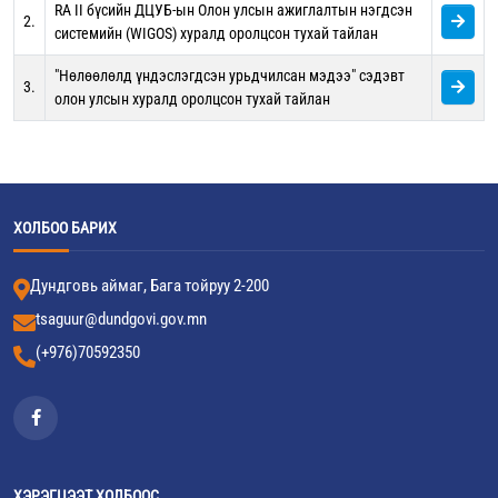
RA II бүсийн ДЦУБ-ын Олон улсын ажиглалтын нэгдсэн
2.
системийн (WIGOS) хуралд оролцсон тухай тайлан
"Нөлөөлөлд үндэслэгдсэн урьдчилсан мэдээ" сэдэвт
3.
олон улсын хуралд оролцсон тухай тайлан
ХОЛБОО БАРИХ
Дундговь аймаг, Бага тойруу 2-200
tsaguur@dundgovi.gov.mn
(+976)70592350
ХЭРЭГЦЭЭТ ХОЛБООС