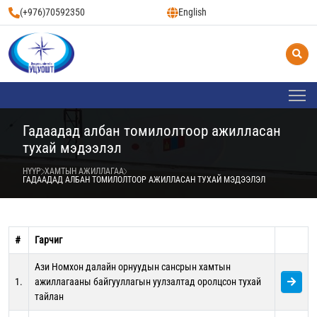
(+976)70592350
English
Гадаадад албан томилолтоор ажилласан
тухай мэдээлэл
НҮҮР
ХАМТЫН АЖИЛЛАГАА
ГАДААДАД АЛБАН ТОМИЛОЛТООР АЖИЛЛАСАН ТУХАЙ МЭДЭЭЛЭЛ
#
Гарчиг
Ази Номхон далайн орнуудын сансрын хамтын
1.
ажиллагааны байгууллагын уулзалтад оролцсон тухай
тайлан