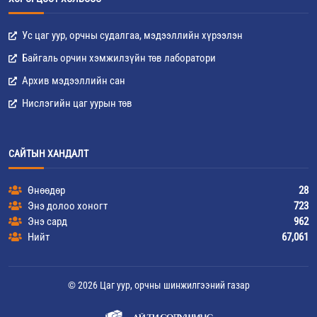
Ус цаг уур, орчны судалгаа, мэдээллийн хүрээлэн
Байгаль орчин хэмжилзүйн төв лаборатори
Архив мэдээллийн сан
Нислэгийн цаг уурын төв
САЙТЫН ХАНДАЛТ
Өнөөдөр
28
Энэ долоо хоногт
723
Энэ сард
962
Нийт
67,061
© 2026 Цаг уур, орчны шинжилгээний газар