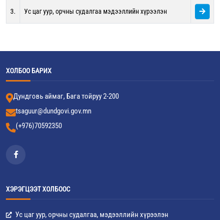
3.
Ус цаг уур, орчны судалгаа мэдээллийн хүрээлэн
ХОЛБОО БАРИХ
Дундговь аймаг, Бага тойруу 2-200
tsaguur@dundgovi.gov.mn
(+976)70592350
ХЭРЭГЦЭЭТ ХОЛБООС
Ус цаг уур, орчны судалгаа, мэдээллийн хүрээлэн