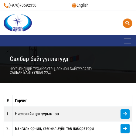
(+976)70592350
English
Салбар байгууллагууд
НҮҮР
БИДНИЙ ТУХАЙ
БҮТЭЦ, ЗОХИОН БАЙГУУЛАЛТ
САЛБАР БАЙГУУЛЛАГУУД
#
Гарчиг
1.
Нислэгийн цаг уурын төв
2.
Байгаль орчин, хэмжил зүйн төв лаборатори