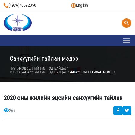
(+976)70592350
English
Санхүүгийн тайлан мэдээ
НҮҮР
МЭДЭЭЛЛИЙН ИЛ ТОД БАЙДАЛ
ТӨСӨВ САНХҮҮГИЙН ИЛ ТОД БАЙДАЛ
САНХҮҮГИЙН ТАЙЛАН МЭДЭЭ
2020 оны жилийн эцсийн санхүүгийн тайлан
266