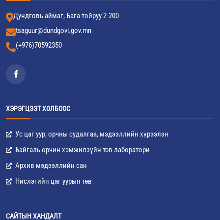
Дундговь аймаг, Бага тойруу 2-200
tsaguur@dundgovi.gov.mn
(+976)70592350
ХЭРЭГЦЭЭТ ХОЛБООС
Ус цаг уур, орчны судалгаа, мэдээллийн хүрээлэн
Байгаль орчин хэмжилзүйн төв лаборатори
Архив мэдээллийн сан
Нислэгийн цаг уурын төв
САЙТЫН ХАНДАЛТ