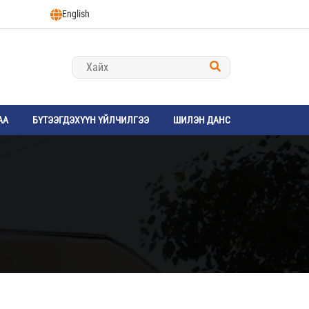
English
АА
БҮТЭЭГДЭХҮҮН ҮЙЛЧИЛГЭЭ
ШИЛЭН ДАНС