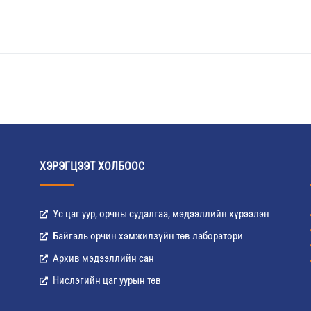
ХЭРЭГЦЭЭТ ХОЛБООС
Ус цаг уур, орчны судалгаа, мэдээллийн хүрээлэн
Байгаль орчин хэмжилзүйн төв лаборатори
Архив мэдээллийн сан
Нислэгийн цаг уурын төв