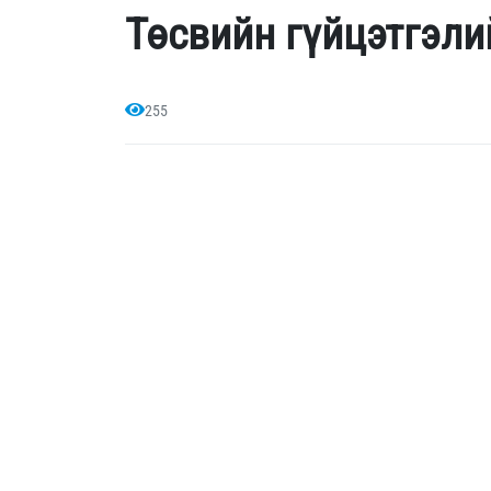
Төсвийн гүйцэтгэли
255