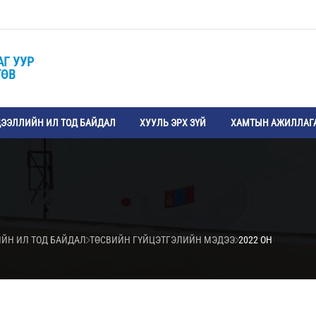
АГ УУР
ТӨВ
ЭЭЛЛИЙН ИЛ ТОД БАЙДАЛ
ХУУЛЬ ЭРХ ЗҮЙ
ХАМТЫН АЖИЛЛАГ
ИЙН ИЛ ТОД БАЙДАЛ
ТӨСВИЙН ГҮЙЦЭТГЭЛИЙН МЭДЭЭ
2022 ОН