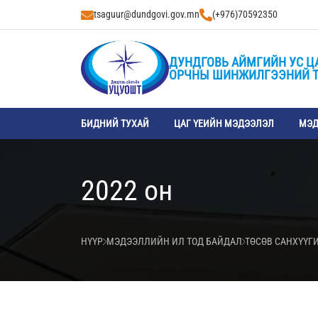
tsaguur@dundgovi.gov.mn
(+976)70592350
ДУНДГОВЬ АЙМГИЙН УС Ц
ОРЧНЫ ШИНЖИЛГЭЭНИЙ 
БИДНИЙ ТУХАЙ
ЦАГ ҮЕИЙН МЭДЭЭЛЭЛ
МЭД
2022 он
НҮҮР
МЭДЭЭЛЛИЙН ИЛ ТОД БАЙДАЛ
ТӨСӨВ САНХҮҮГ