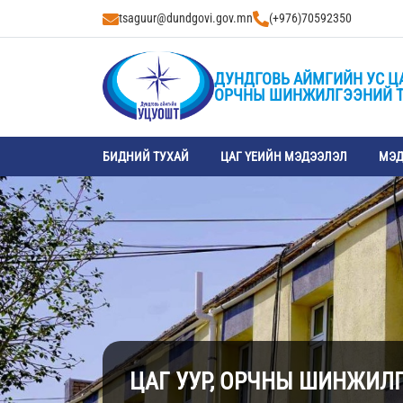
tsaguur@dundgovi.gov.mn
(+976)70592350
ДУНДГОВЬ АЙМГИЙН УС Ц
ОРЧНЫ ШИНЖИЛГЭЭНИЙ 
БИДНИЙ ТУХАЙ
ЦАГ ҮЕИЙН МЭДЭЭЛЭЛ
МЭД
ЦАГ УУР, ОРЧНЫ ШИНЖИЛ