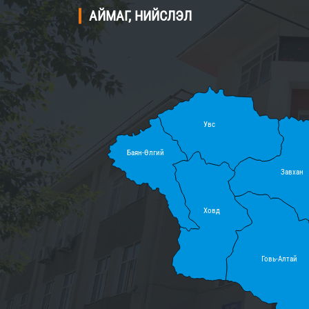
АЙМАГ, НИЙСЛЭЛ
Увс
Баян-Өлгий
Завхан
Ховд
Говь-Алтай