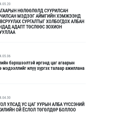
4.05.20
АГААРЫН НӨЛӨӨЛӨЛД СУУРИЛСАН
ЧИЛСАН МЭДЭЭГ АЙМГИЙН ХЭМЖЭЭНД
ВСРУУЛАХ СУРГАЛТЫГ ХОЛБОГДОХ АЛБАН
ЧДАД АДАПТ ТӨСЛӨӨС ЗОХИОН
УУЛЛАА
4.05.06
лийн бэрхшээлтэй иргэнд цаг агаарын
 мэдээллийг илүү хүргэх талаар ажиллана
4.04.30
ОЛ УЛСАД УС ЦАГ УУРЫН АЛБА ҮҮССЭНИЙ
ЖИЛИЙН ОЙ ЁСЛОЛ ТӨГӨЛДӨР БОЛЛОО