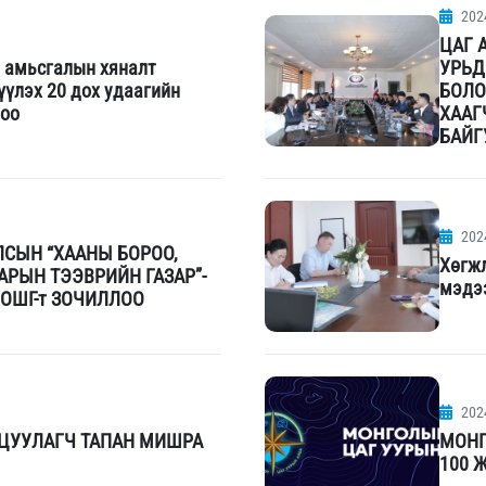
202
ЦАГ 
р амьсгалын хяналт
УРЬД
үүлэх 20 дох удаагийн
БОЛО
лоо
ХААГ
БАЙГ
202
ЛСЫН “ХААНЫ БОРОО,
Хөгж
АРЫН ТЭЭВРИЙН ГАЗАР”-
мэдээ
ОШГ-т ЗОЧИЛЛОО
202
ИЦУУЛАГЧ ТАПАН МИШРА
МОНГ
100 