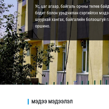
Ус, цаг агаар, байгаль орчны төлөв ба
бодит болон урьдчилан сэргийлэх мэдэ
шуурхай хангах, байгалийн болзошгүй
оршино.
МЭДЭЭ МЭДЭЭЛЭЛ