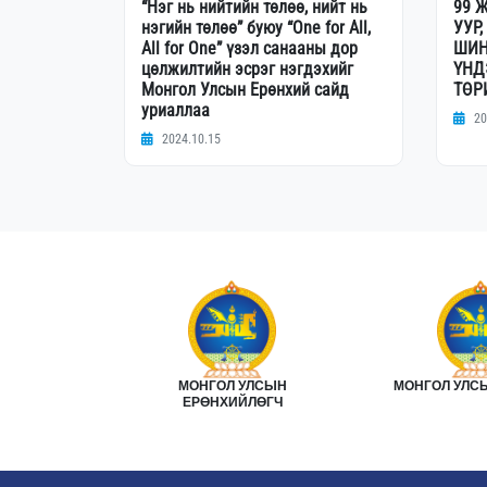
“Нэг нь нийтийн төлөө, нийт нь
99 
нэгийн төлөө” буюу “One for All,
УУР
All for One” үзэл санааны дор
ШИН
цөлжилтийн эсрэг нэгдэхийг
ҮНД
Монгол Улсын Ерөнхий сайд
ТӨР
уриаллаа
20
2024.10.15
Н ЗАСГИЙН
МОНГОЛ УЛСЫН
МОНГОЛ УЛСЫ
Р
ЕРӨНХИЙЛӨГЧ