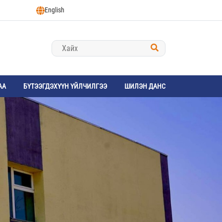
English
АА
БҮТЭЭГДЭХҮҮН ҮЙЛЧИЛГЭЭ
ШИЛЭН ДАНС