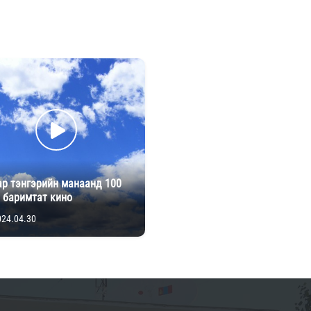
ар тэнгэрийн манаанд 100
 баримтат кино
024.04.30