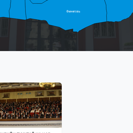
Өмнөговь