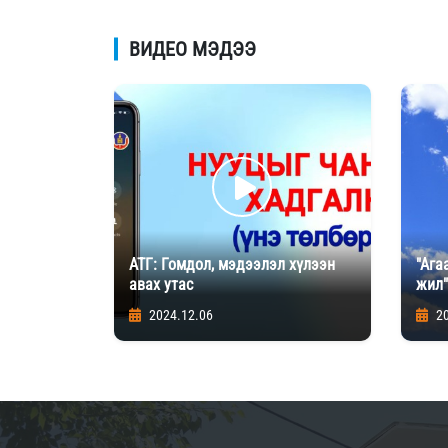
ВИДЕО МЭДЭЭ
АТГ: Гомдол, мэдээлэл хүлээн
"Ага
авах утас
жил"
2024.12.06
2