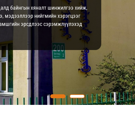
йдалд байнгын хяналт шинжилгээ хийж,
э, мэдээллээр нийгмийн хэрэгцээг
 гамшгийн эрсдлээс сэрэмжлүүлэхэд