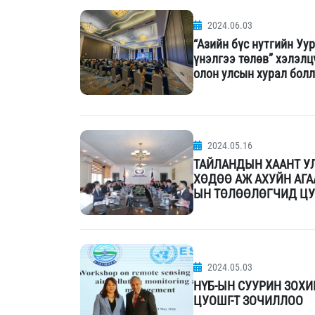
2024.06.03
“Азийн бүс нутгийн Уу
үнэлгээ төлөв” хэлэлц
олон улсын хурал бол
2024.05.16
ТАЙЛАНДЫН ХААНТ У
ХӨДӨӨ АЖ АХУЙН АГА
ЫН ТӨЛӨӨЛӨГЧИД ЦУ
2024.05.03
НҮБ-ЫН СУУРИН ЗОХ
ЦУОШГ-Т ЗОЧИЛЛОО