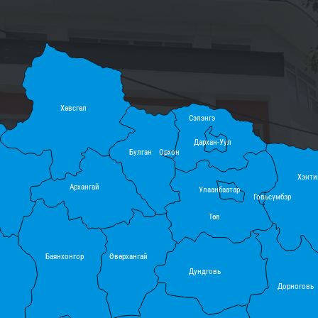
Хөвсгөл
Сэлэнгэ
Дархан-Уул
Булган
Орхон
Хэнти
Архангай
Улаанбаатар
Говьсүмбэр
Төв
Баянхонгор
Өвөрхангай
Дундговь
Дорноговь