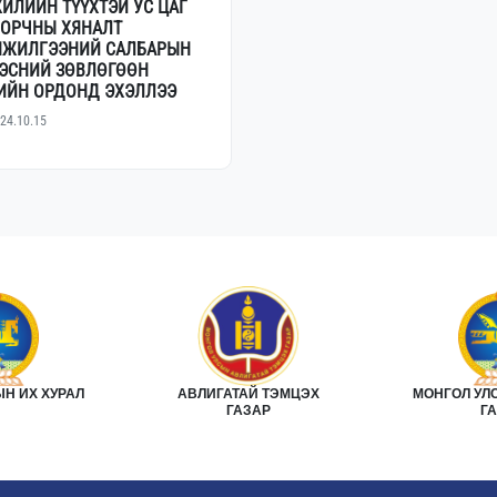
ЖИЛИЙН ТҮҮХТЭЙ УС ЦАГ
, ОРЧНЫ ХЯНАЛТ
ЖИЛГЭЭНИЙ САЛБАРЫН
ЭСНИЙ ЗӨВЛӨГӨӨН
ИЙН ОРДОНД ЭХЭЛЛЭЭ
24.10.15
Н ИХ ХУРАЛ
АВЛИГАТАЙ ТЭМЦЭХ
МОНГОЛ УЛ
ГАЗАР
Г