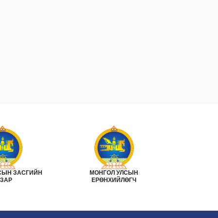
СЫН ЗАСГИЙН
МОНГОЛ УЛСЫН
МОНГОЛ У
АЗАР
ЕРӨНХИЙЛӨГЧ