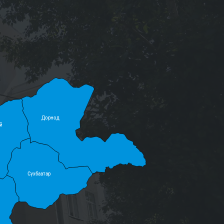
Дорнод
й
Сүхбаатар