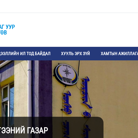
АГ УУР
ТӨВ
ЭЭЛЛИЙН ИЛ ТОД БАЙДАЛ
ХУУЛЬ ЭРХ ЗҮЙ
ХАМТЫН АЖИЛЛАГ
ГЭЭНИЙ ГАЗАР